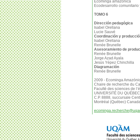
Ecominga amazónica
Ecodesarrollo comunitario 
TOMO 6
Dirección pedagógica
Isabel Orellana
Lucie Sauvé
Coordinación y producció
Isabel Orellana
Renée Brunelle
Asesoramiento de produc
Renée Brunelle
Jorge Azad Ayala
Jesús Yépez Chinchilla
Diagramación
Renée Brunelle
2009 - Ecominga Amazóni
Chaire de recherche du Ca
Faculté des sciences de l’
UNIVERSITÉ DU QUÉBEC
C.P. 8888, succursale Centr
Montréal (Québec) Canad
ecominga.recherche@uqa