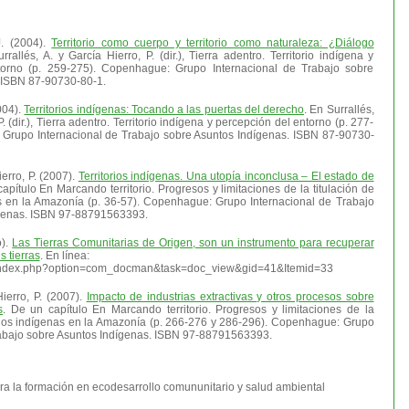
J. (2004).
Territorio como cuerpo y territorio como naturaleza: ¿Diálogo
rallés, A. y García Hierro, P. (dir.), Tierra adentro. Territorio indígena y
torno (p. 259-275). Copenhague: Grupo Internacional de Trabajo sobre
 ISBN 87-90730-80-1.
004).
Territorios indígenas: Tocando a las puertas del derecho
. En Surrallés,
P. (dir.), Tierra adentro. Territorio indígena y percepción del entorno (p. 277-
Grupo Internacional de Trabajo sobre Asuntos Indígenas. ISBN 87-90730-
ierro, P. (2007).
Territorios indígenas. Una utopía inconclusa – El estado de
capítulo En Marcando territorio. Progresos y limitaciones de la titulación de
nas en la Amazonía (p. 36-57). Copenhague: Grupo Internacional de Trabajo
ígenas. ISBN 97-88791563393.
o).
Las Tierras Comunitarias de Origen, son un instrumento para recuperar
s tierras
. En línea:
bo/index.php?option=com_docman&task=doc_view&gid=41&Itemid=33
Hierro, P. (2007).
Impacto de industrias extractivas y otros procesos sobre
s
. De un capítulo En Marcando territorio. Progresos y limitaciones de la
torios indígenas en la Amazonía (p. 266-276 y 286-296). Copenhague: Grupo
rabajo sobre Asuntos Indígenas. ISBN 97-88791563393.
para la formación en ecodesarrollo comununitario y salud ambiental