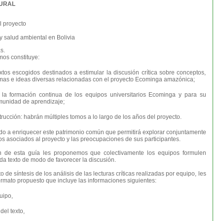
URAL
l proyecto
y salud ambiental en Bolivia
s.
mos constituye:
tos escogidos destinados a estimular la discusión crítica sobre conceptos,
emas e ideas diversas relacionadas con el proyecto Ecominga amazónica;
la formación continua de los equipos universitarios Ecominga y para su
unidad de aprendizaje;
ucción: habrán múltiples tomos a lo largo de los años del proyecto.
ado a enriquecer este patrimonio común que permitirá explorar conjuntamente
os asociados al proyecto y las preocupaciones de sus participantes.
n de esta guía les proponemos que colectivamente los equipos formulen
da texto de modo de favorecer la discusión.
de síntesis de los análisis de las lecturas críticas realizadas por equipo, les
rmato propuesto que incluye las informaciones siguientes:
uipo,
del texto,