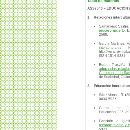
Tabla de materias
ASS7540 – EDUCACIÓN
1.
Relaciones intercultur
•
Samaniego Sastre, 
proceso incierto
. D
2568.
•
García Martínez, A
interculturales
. K
http://www.revistak
ISSN 1514-9331.
•
Borboa-Trasviña,
adecuadas relacion
Ceremonial de San 
de Sociedad, Cultur
2.
Educación intercultur
•
Sáez Alonso, R. (2
0034-592X.
•
García Llamas, J
Educación, 336, 89
•
Panchón e Igles
reconocimiento y e
592X.