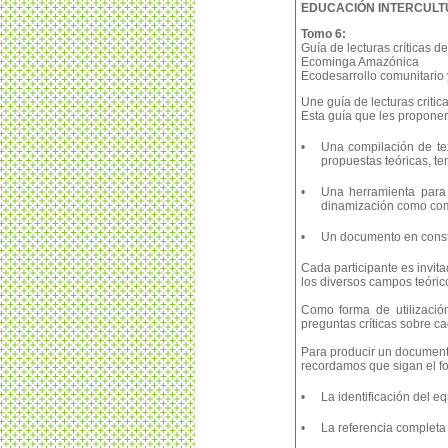
EDUCACIÓN INTERCULT
Tomo 6:
Guía de lecturas críticas de
Ecominga Amazónica
Ecodesarrollo comunitario 
Une guía de lecturas critica
Esta guía que les propone
•
Una compilación de tex
propuestas teóricas, t
•
Una herramienta para 
dinamización como com
•
Un documento en constr
Cada participante es invit
los diversos campos teóric
Como forma de utilizació
preguntas críticas sobre ca
Para producir un documento 
recordamos que sigan el fo
•
La identificación del eq
•
La referencia completa 