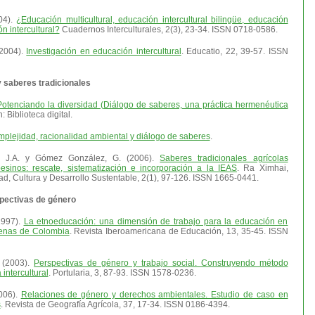
04).
¿Educación multicultural, educación intercultural bilingüe, educación
n intercultural?
Cuadernos Interculturales, 2(3), 23-34. ISSN 0718-0586.
(2004).
Investigación en educación intercultural
. Educatio, 22, 39-57. ISSN
 saberes tradicionales
Potenciando la diversidad (Diálogo de saberes, una práctica hermenéutica
: Biblioteca digital.
plejidad, racionalidad ambiental y diálogo de saberes
.
 J.A. y Gómez González, G. (2006).
Saberes tradicionales agrícolas
sinos: rescate, sistematización e incorporación a la IEAS
. Ra Ximhai,
d, Cultura y Desarrollo Sustentable, 2(1), 97-126. ISSN 1665-0441.
pectivas de género
1997).
La etnoeducación: una dimensión de trabajo para la educación en
enas de Colombia
. Revista Iberoamericana de Educación, 13, 35-45. ISSN
. (2003).
Perspectivas de género y trabajo social. Construyendo método
intercultural
. Portularia, 3, 87-93. ISSN 1578-0236.
006).
Relaciones de género y derechos ambientales. Estudio de caso en
s
. Revista de Geografía Agrícola, 37, 17-34. ISSN 0186-4394.