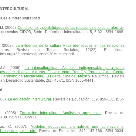
 INTERCULTURAL
ales e interculturalidad
M. (2005).
Condiciones y posibilidades de las relaciones interculturales: Un
ocumentos CIDOB, Serie: Dinámicas interculturales, 5, 5-32. ISSN 1698-
. (2008).
La influencia de la cultura y las identidades en las relaciones
airos, Revista de Temas Sociales, 12(22). En línea:
airos.org/k22-archivos/garcia%20Martinez.pdf.
 M.A. (2006).
La interculturalidad: Aspecto indispensable para unas
es entre distintas culturas. El caso entre “Yoris” y “Yoremes” del Centro
Jerónimo de Mochicahui, El Fuerte, Sinaloa, México
. Ra Ximhai, Revista
a y Desarrollo Sustentable, 2(1), 45-71. ISSN 1665-0441.
al
006).
La educación intercultural
. Revista de Educación, 339, 859-881. ISSN
.L. (2005).
Educación intercultural. Análisis y propuestas
. Revista de
-109. ISSN 0034-592X.
ias, C. (2007).
Modelos educativos alternativos que conllevan el
l respecto por el otro
. Revista de Educación, 342, 147-166. ISSN 0034-