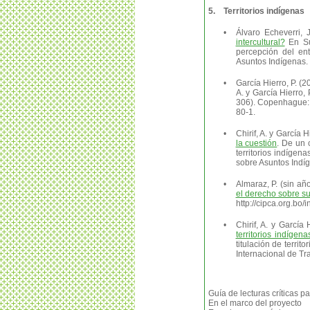
5.
Territorios indígenas
•
Álvaro Echeverri, 
intercultural?
En Sur
percepción del en
Asuntos Indígenas.
•
García Hierro, P. (2
A. y García Hierro, 
306). Copenhague: 
80-1.
•
Chirif, A. y García H
la cuestión
. De un 
territorios indíge
sobre Asuntos Ind
•
Almaraz, P. (sin añ
el derecho sobre su
http://cipca.org.
•
Chirif, A. y García 
territorios indígena
titulación de terri
Internacional de T
Guía de lecturas críticas 
En el marco del proyecto