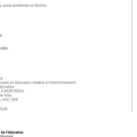
y salud ambiental en Bolivia
n
ción
ca
nada en éducation relative à l’environnement
éducation
 À MONTRÉAL
e-Ville
a, H3C 3P8
m.ca