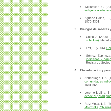
•
Williamson, G. (20
indígena o educació
•
Aguado Odina, T. 
1870-4301.
3.
Diálogos de saberes y
•
Ghiso, A. (2000).
colectiva)
. Medellín
•
Leff, E. (2006).
Com
•
Gómez Espinoza,
indígenas y campe
Revista de Socieda
4.
Etnoeducación y pers
•
Artunduaga, L.A. (
comunidades indíg
1681-5653.
•
Lorente Molina, B
desde el paradigma 
•
Ruiz Meza, L.E. (2
Motozintla, Chiapa