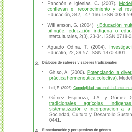
•
Panchón e Iglesias, C. (2007).
Model
conllevan el reconocimiento y el res
Educación, 342, 147-166. ISSN 0034-5
•
Williamson, G. (2004).
¿Educación multi
bilingüe, educación indígena o educac
Interculturales, 2(3), 23-34. ISSN 0718-
•
Aguado Odina, T. (2004).
Investigac
Educatio, 22, 39-57. ISSN 1870-4301.
3.
Diálogos de saberes y saberes tradicionales
•
Ghiso, A. (2000).
Potenciando la dive
práctica hermenéutica colectiva)
. Medell
•
Leff, E. (2006).
Complejidad, racionalidad ambiental
•
Gómez Espinoza, J.A. y Gómez G
tradicionales agrícolas indíge
sistematización e incorporación a l
Sociedad, Cultura y Desarrollo Susten
0441.
4.
Etnoeducación y perspectivas de género