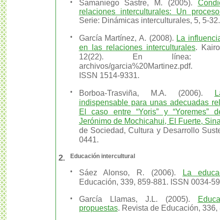
•
Samaniego Sastre, M. (2005).
Condi
relaciones interculturales: Un proceso
Serie: Dinámicas interculturales, 5, 5-3
•
García Martínez, A. (2008).
La influenci
en las relaciones interculturales
. Kair
12(22). En línea: http://www
archivos/garcia%20Martinez.pdf.
ISSN 1514-9331.
•
Borboa-Trasviña, M.A. (2006).
L
indispensable para unas adecuadas rela
El caso entre “Yoris” y “Yoremes” 
Jerónimo de Mochicahui, El Fuerte, Sin
de Sociedad, Cultura y Desarrollo Sust
0441.
2.
Educación intercultural
•
Sáez Alonso, R. (2006).
La educac
Educación, 339, 859-881. ISSN 0034-5
•
García Llamas, J.L. (2005).
Educa
propuestas
. Revista de Educación, 336