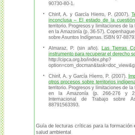
90730-80-1.
•
Chirif, A. y García Hierro, P. (2007).
T
inconclusa – El estado de la cuestión
territorio. Progresos y limitaciones de la 
en la Amazonía (p. 36-57). Copenhague:
sobre Asuntos Indígenas. ISBN 97-887
•
Almaraz, P. (sin año).
Las Tierras C
instrumento para recuperar el derecho so
http://cipca.org.bo/index.php?
option=com_docman&task=doc_view&g
•
Chirif, A. y García Hierro, P. (2007).
Imp
otros procesos sobre territorios indígen
territorio. Progresos y limitaciones de la 
en la Amazonía (p. 266-276 y 28
Internacional de Trabajo sobre A
88791563393.
Guía de lecturas críticas para la formación
salud ambiental