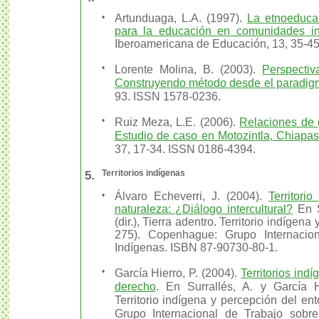
•
Artunduaga, L.A. (1997).
La etnoeduca
para la educación en comunidades i
Iberoamericana de Educación, 13, 35-4
•
Lorente Molina, B. (2003).
Perspectiv
Construyendo método desde el paradigma
93. ISSN 1578-0236.
•
Ruiz Meza, L.E. (2006).
Relaciones de 
Estudio de caso en Motozintla, Chiapa
37, 17-34. ISSN 0186-4394.
5.
Territorios indígenas
•
Álvaro Echeverri, J. (2004).
Territori
naturaleza: ¿Diálogo intercultural?
En S
(dir.), Tierra adentro. Territorio indígen
275). Copenhague: Grupo Internacio
Indígenas. ISBN 87-90730-80-1.
•
García Hierro, P. (2004).
Territorios ind
derecho
. En Surrallés, A. y García Hie
Territorio indígena y percepción del e
Grupo Internacional de Trabajo sobr