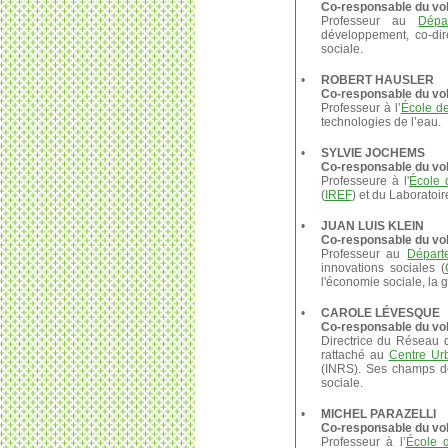
Co-responsable du vo
Professeur au
Dépa
développement, co-dir
sociale.
•
ROBERT HAUSLER
Co-responsable du vo
Professeur à l’
École de
technologies de l’eau.
•
SYLVIE JOCHEMS
Co-responsable du vo
Professeure à l'
École d
(
IREF
) et du Laboratoi
•
JUAN LUIS KLEIN
Co-responsable du vo
Professeur au
Départ
innovations sociales (
l'économie sociale, la g
•
CAROLE LÉVESQUE
Co-responsable du vo
Directrice du Réseau 
rattaché au
Centre Urb
(INRS). Ses champs de 
sociale.
•
MICHEL PARAZELLI
Co-responsable du vo
Professeur à l’
École d