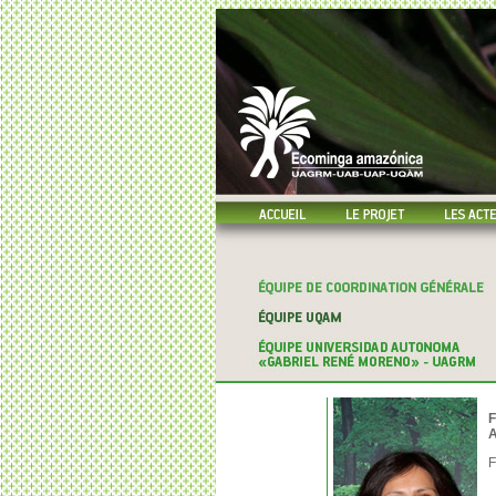
F
A
F