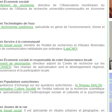
let
Économie sociale
rtement de sociologie
, directeur de l’Observatoire montréalais du
ecteur de l’Alliance de recherche universités-communautés en économie
let
Technologies de l’eau
 technologie supérieure
, spécialiste en génie de l’environnement, chimie et
let
Service à la communauté
e travail social
, membre de l'Institut de recherches et d'études féministes
re de communication médiatisée par ordinateur (
LabCMO
).
let
Économie sociale
et responsable du volet
Gouvernance locale
ement de géographie
, directeur adjoint du Centre de recherche sur les
CRISES
). Ses champs de spécialisation sont le développement régional,
ouvernance et la participation locale.
let
Populations autochtones
québécois d’échange sur les questions autochtones -
le Réseau DIALOG
-
anisation Culture Société
de l'Institut national de la recherche scientifique
spécialisation sont l'anthropologie sociale et culturelle et la psychologie
let
Jeunes de la rue
e travail social
. Il est spécialiste en études urbaines et géographie, en