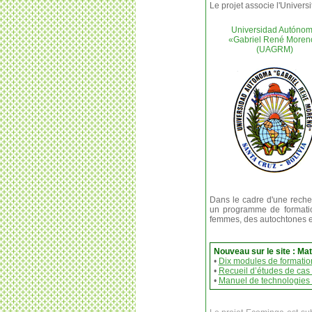
Le projet associe l'Univers
Universidad Autóno
«Gabriel René Moren
(UAGRM)
Dans le cadre d'une reche
un programme de formation
femmes, des autochtones et
Nouveau sur le site : Mat
•
Dix modules de formatio
•
Recueil d’études de cas 
•
Manuel de technologies