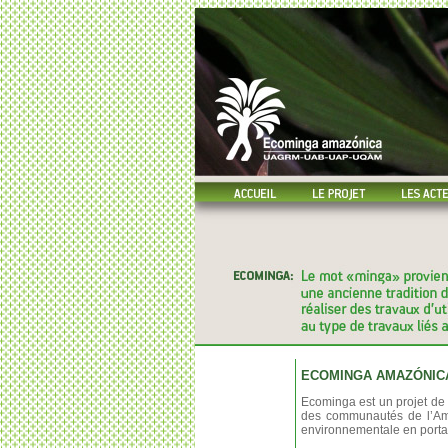
ECOMINGA AMAZÓNIC
Ecominga est un projet de 
des communautés de l’Ama
environnementale en portant 