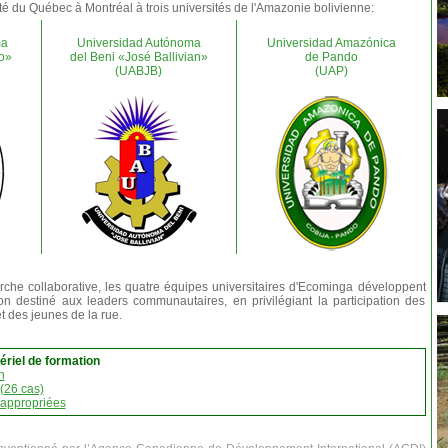
ité du Québec à Montréal à trois universités de l'Amazonie bolivienne:
ma
Universidad Autónoma
Universidad Amazónica
o»
del Beni «José Ballivian»
de Pando
(UABJB)
(UAP)
rche collaborative, les quatre équipes universitaires d'Ecominga développent
 destiné aux leaders communautaires, en privilégiant la participation des
 des jeunes de la rue.
ériel de formation
n
(26 cas)
 appropriées