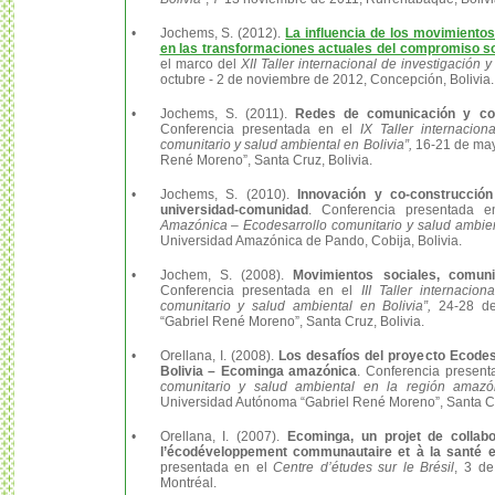
•
Jochems, S. (2012).
La influencia de los movimientos
en las transformaciones actuales del compromiso soci
el marco del
XII Taller internacional de investigació
octubre - 2 de noviembre de 2012, Concepción, Bolivia.
•
Jochems, S. (2011).
Redes de comunicación y col
Conferencia presentada en el
IX Taller internacio
comunitario y salud ambiental en Bolivia”,
16-21 de may
René Moreno”, Santa Cruz, Bolivia.
•
Jochems, S. (2010).
Innovación y co-construcción
universidad-comunidad
. Conferencia presentada 
Amazónica – Ecodesarrollo comunitario y salud ambien
Universidad Amazónica de Pando, Cobija, Bolivia.
•
Jochem, S. (2008).
Movimientos sociales, comuni
Conferencia presentada en el
III Taller internaci
comunitario y salud ambiental en Bolivia”,
24-28 de
“Gabriel René Moreno”, Santa Cruz, Bolivia.
•
Orellana, I. (2008).
Los desafíos del proyecto Ecodes
Bolivia – Ecominga amazónica
. Conferencia presen
comunitario y salud ambiental en la región amazó
Universidad Autónoma “Gabriel René Moreno”, Santa Cru
•
Orellana, I. (2007).
Ecominga, un projet de collabor
l’écodéveloppement communautaire et à la santé e
presentada en el
Centre d’études sur le Brésil
, 3 d
Montréal.