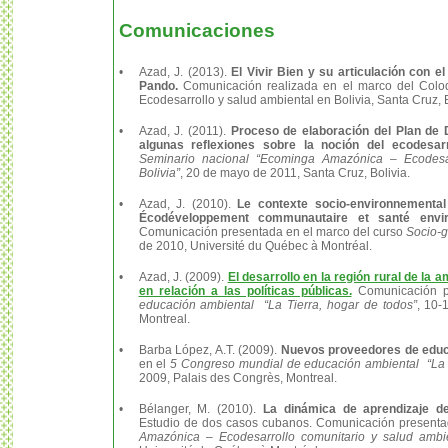
Comunicaciones
•
Azad, J. (2013).
El Vivir Bien y su articulación con 
Pando.
Comunicación realizada en el marco del Colo
Ecodesarrollo y salud ambiental en Bolivia, Santa Cruz, 
•
Azad, J. (2011).
Proceso de elaboración del Plan de 
algunas reflexiones sobre la noción del ecodesarr
Seminario nacional
“Ecominga Amazónica – Ecodesar
Bolivia”
, 20 de mayo de 2011, Santa Cruz, Bolivia.
•
Azad, J. (2010).
Le contexte socio-environnemental
Écodéveloppement communautaire et santé envir
Comunicación presentada en el marco del curso
Socio-
de 2010, Université du Québec à Montréal.
•
Azad, J. (2009).
El desarrollo en la región rural de la 
en relación a las políticas públicas.
Comunicación p
educación ambiental “La Tierra, hogar de todos”
, 10-
Montreal.
•
Barba López, A.T. (2009).
Nuevos proveedores de educ
en el
5 Congreso mundial de educación ambiental “La T
2009, Palais des Congrès, Montreal.
•
Bélanger, M. (2010).
La dinámica de aprendizaje de
Estudio de dos casos cubanos. Comunicación present
Amazónica – Ecodesarrollo comunitario y salud ambien