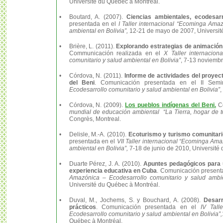
Université du Québec à Montréal.
•
Boutard, A. (2007).
Ciencias ambientales, ecodesarr
presentada en el
I Taller internacional “Ecominga Ama
ambiental en Bolivia”,
12-21 de mayo de 2007, Universit
•
Brière, L. (2011).
Explorando estrategias de animación 
Communicación realizada en el
X Taller internacio
comunitario y salud ambiental en Bolivia”
, 7-13 noviembr
•
Córdova, N. (2011).
Informe de actividades del proye
del Beni
. Comunicación presentada en el II Semi
Ecodesarrollo comunitario y salud ambiental en Bolivia”
,
•
Córdova, N. (2009).
Los pueblos indígenas del Beni.
Co
mundial de educación ambiental “La Tierra, hogar de t
Congrès, Montreal.
•
Delisle, M.-A. (2010).
Ecoturismo y turismo comunitari
presentada en el
VII Taller internacional “Ecominga Ama
ambiental en Bolivia”,
7-18 de junio de 2010, Université
•
Duarte Pérez, J. A. (2010).
Apuntes pedagógicos para un
experiencia educativa en Cuba
. Comunicación present
Amazónica – Ecodesarrollo comunitario y salud ambien
Université du Québec à Montréal.
•
Duval, M., Jochems, S. y Bouchard, A. (2008).
Desarr
prácticos
. Comunicación presentada en el
IV Tall
Ecodesarrollo comunitario y salud ambiental en Bolivia”,
Québec à Montréal.