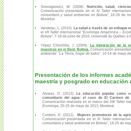
•
Smoragiewicz, W. (2008).
Nutrición, salud, cienci
Comunicación presentada en el
IV Taller internaci
comunitario y salud ambiental en Bolivia”,
16-28 de no
Montréal.
•
Vandelac, L. (2010).
La salud a través de un enfoque 
el
VII Taller internacional “Ecominga Amazónica – Ecod
Bolivia”,
7-18 de junio de 2010, Université du Québec à 
•
Yépez Chinchilla, J. (2009).
La integración de la e
maestros en el Beni, Bolivia.
Comunicación presentad
ambiental “La Tierra, hogar de todos”
, 10-14 de mayo de
Presentación de los informes acad
maestría y posgrado en educación 
•
Alvarez, D. (2013).
La educación popular como c
comunitario del agua: el caso de El Carmen de 
Comunicación realizada en el marco del
XIII Taller i
Ecominga
, 20-25 de mayo de 2013, Montreal.
•
Cordero, D. (2012).
Mujeres promotoras de la agric
Comunicación presentada en el
XI Taller internaci
comunitario y salud ambiental en Bolivia”
, 19-25 de may