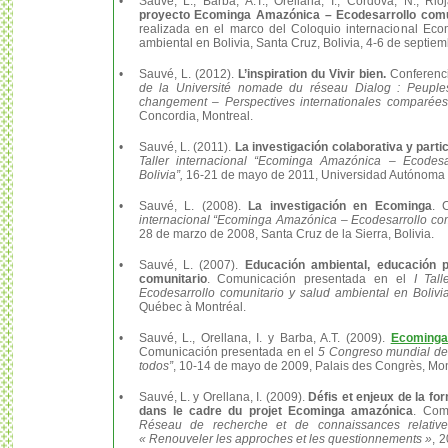
•
Sauvé, L., Barba, A.T., Orellana, I., Córdova, N., Rio
proyecto Ecominga Amazónica – Ecodesarrollo comun
realizada en el marco del Coloquio internacional Ec
ambiental en Bolivia, Santa Cruz, Bolivia, 4-6 de septie
•
Sauvé, L. (2012).
L’inspiration du Vivir bien.
Conferenci
de la Université nomade du réseau Dialog : Peuples
changement – Perspectives internationales comparées
Concordia, Montreal.
•
Sauvé, L. (2011).
La investigación colaborativa y parti
Taller internacional “Ecominga Amazónica – Ecodesa
Bolivia”,
16-21 de mayo de 2011, Universidad Autónoma G
•
Sauvé, L. (2008).
La investigación en Ecominga
. 
internacional “Ecominga Amazónica – Ecodesarrollo comu
28 de marzo de 2008, Santa Cruz de la Sierra, Bolivia.
•
Sauvé, L. (2007).
Educación ambiental, educación p
comunitario
. Comunicación presentada en el
I Tal
Ecodesarrollo comunitario y salud ambiental en Bolivi
Québec à Montréal.
•
Sauvé, L., Orellana, I. y Barba, A.T. (2009).
Ecominga 
Comunicación presentada en el
5 Congreso mundial de 
todos”
, 10-14 de mayo de 2009, Palais des Congrès, Mon
•
Sauvé, L. y Orellana, I. (2009).
Défis et enjeux de la fo
dans le cadre du projet Ecominga amazónica
. Com
Réseau de recherche et de connaissances relativ
« Renouveler les approches et les questionnements »
, 