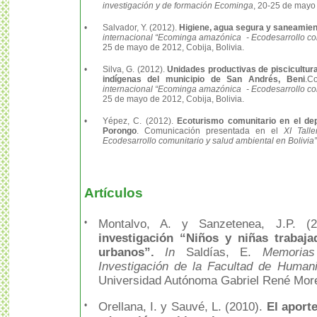
investigación y de formación Ecominga
, 20-25 de mayo
•
Salvador, Y. (2012).
Higiene, agua segura y saneamien
internacional “Ecominga amazónica - Ecodesarrollo com
25 de mayo de 2012, Cobija, Bolivia.
•
Silva, G. (2012).
Unidades productivas de piscicultu
indígenas del municipio de San Andrés, Beni
.C
internacional “Ecominga amazónica - Ecodesarrollo com
25 de mayo de 2012, Cobija, Bolivia.
•
Yépez, C. (2012).
Ecoturismo comunitario en el de
Porongo
. Comunicación presentada en el
XI Tall
Ecodesarrollo comunitario y salud ambiental en Bolivia”
Artículos
•
Montalvo, A. y Sanzetenea, J.P. (
investigación “Niños y niñas trabaja
urbanos”.
In
Saldías, E.
Memorias
Investigación de la Facultad de Human
Universidad Autónoma Gabriel René Mor
•
Orellana, I. y Sauvé, L. (2010).
El aporte