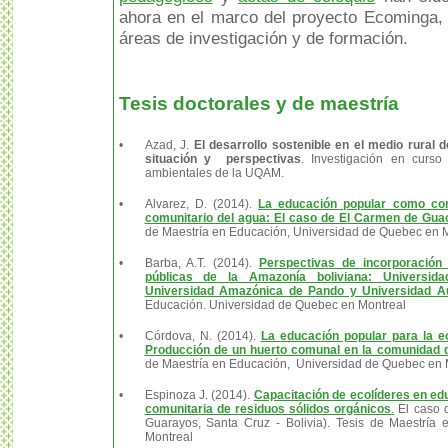
ahora en el marco del proyecto Ecominga, 
áreas de investigación y de formación.
Tesis doctorales y de maestría
•
Azad, J.
El desarrollo sostenible en el medio rural d
situación y perspectivas
. Investigación en curs
ambientales de la UQAM.
•
Alvarez, D. (2014).
La educación popular como com
comunitario del agua: El caso de El Carmen de Gua
de Maestría en Educación, Universidad de Quebec en 
•
Barba, A.T. (20
14).
Perspectivas de incorporación 
públicas de la Amazonía boliviana:
Universid
Universidad Amazónica de Pando y Universidad A
Educación. Universidad de Quebec en Montreal
•
Córdova, N. (2014).
La educación popular para la e
Producción de un huerto comunal en la comunidad de
de Maestría en Educación, Universidad de Quebec en 
•
Espinoza J. (2014).
Capacitación de ecol
í
deres en edu
comunitaria de residuos sólidos orgánicos
.
El caso d
Guarayos, Santa Cruz - Bolivia).
Tesis de Maestría 
Montreal