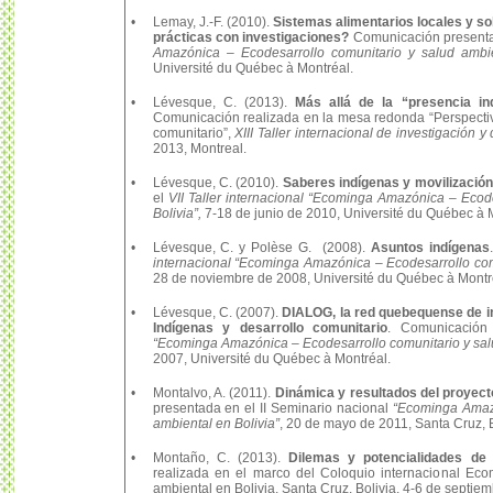
•
Lemay, J.-F. (2010).
Sistemas alimentarios locales y so
prácticas con investigaciones?
Comunicación presenta
Amazónica – Ecodesarrollo comunitario y salud ambie
Université du Québec à Montréal.
•
Lévesque, C. (2013).
Más allá de la “presencia ind
Comunicación realizada en la mesa redonda “Perspectivas
comunitario”,
XIII Taller internacional de investigación
2013, Montreal.
•
Lévesque, C. (2010).
Saberes indígenas y movilizació
el
VII Taller internacional “Ecominga Amazónica – Ecode
Bolivia”,
7-18 de junio de 2010, Université du Québec à 
•
Lévesque, C. y Polèse G. (2008).
Asuntos indígenas
internacional “Ecominga Amazónica – Ecodesarrollo comu
28 de noviembre de 2008, Université du Québec à Montr
•
Lévesque, C. (2007).
DIALOG, la red quebequense de i
Indígenas y desarrollo comunitario
. Comunicación
“Ecominga Amazónica – Ecodesarrollo comunitario y salu
2007, Université du Québec à Montréal.
•
Montalvo, A. (2011).
Dinámica y resultados del proyec
presentada en el II Seminario nacional
“Ecominga Amazó
ambiental en Bolivia”
, 20 de mayo de 2011, Santa Cruz, B
•
Montaño, C. (2013).
Dilemas y potencialidades de 
realizada en el marco del Coloquio internacional Ec
ambiental en Bolivia, Santa Cruz, Bolivia, 4-6 de septie