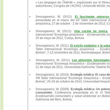
« Les langages de l’Altérité », organizado por el Rés
autochtones, Congrès de l’ACFAS, Université McGill, m
•
Smoragiewicz, W. (2012).
El fascinante univers
presentada en el marco del
XII Taller internacional
amazónica,
27 de octubre - 2 de noviembre de 2012, Co
•
Smoragiewicz, W. (2012).
Una cocina no toxica.
C
internacional “Ecominga amazónica - Ecodesarrollo com
25 de mayo de 2012, Cobija, Bolivia.
•
Smoragiewicz, W. (2011).
El estrés oxidativo y la sal
Taller internacional “Ecominga amazónica - Ecodesa
Bolivia”
, 7-13 noviembre de 2011, Rurrenabaque, Bolivi
•
Smoragiewicz, W. (2011).
Los alimentos funcionales
internacional “Ecominga Amazónica – Ecodesarrollo com
21 de mayo de 2011, Universidad Autónoma “Gabriel Re
•
Smoragiewicz, W. (2010).
Ecología médica: El caso de
VIII Taller internacional “Ecominga Amazónica – Ecod
Bolivia”,
25-29 de octubre de 2010, Universidad Amazóni
•
Smoragiewicz, W. (2009).
Ecología médica: Un potenci
consumidor
. Conferencia presentada en el
VI Tall
Ecodesarrollo comunitario y salud ambiental en Bolivia
Autónoma del Beni, Bolivia.