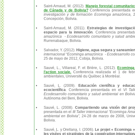
•
Saint-Arnaud, M. (2012).
Manejo forestal comunitario:
de Cánada y de Bolivia?
Conferencia presentada e
investigación y de formación Ecominga amazónica,
2
Concepción, Bolivia.
•
Saint-Arnaud, M. (2011).
Estrategias de investigac
espacio para la innovación
. Conferencia presenta
amazónica - Ecodesarrollo comunitario y salud ambien
Rurrenabaque, Bolivia.
•
Salvador, Y. (2012).
Higiene, agua segura y saneamien
internacional “Ecominga amazónica - Ecodesarrollo com
25 de mayo de 2012, Cobija, Bolivia.
•
Sauvé, L., Villareal, F. et Brière, L. (2012).
Ecominga
l’action sociale.
Conferencia realizada el 1 de febre
ambientales, Université du Québec à Montréal.
•
Sauvé, L. (2009).
Educación científica y educa
ecocientífica
. Conferencia presentada en el
VI Tal
Ecodesarrollo comunitario y salud ambiental en Bolivia
Autónoma del Beni, Bolivia.
•
Sauvé, L. (2008).
Compartiendo una visión del pr
presentada en el
III Taller internacional “Ecominga Am
ambiental en Bolivia”,
24-28 de marzo de 2008, Unive
Bolivia.
•
Sauvé, L. y Orellana, I. (2006).
Le projet « Ecominga » 
les visées et stratégies de la coopération internation