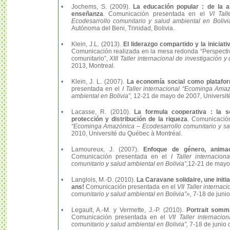
•
Jochems, S. (2009).
La educación popular : de la an
enseñanza
. Comunicación presentada en el
VI Tal
Ecodesarrollo comunitario y salud ambiental en Bolivia
Autónoma del Beni, Trinidad, Bolivia.
•
Klein, J.L. (2013).
El liderazgo compartido y la iniciati
Comunicación realizada en la mesa redonda “Perspectivas
comunitario”,
XIII Taller internacional de investigación
2013, Montreal.
•
Klein, J. L. (2007).
La economía social como plataform
presentada en el
I Taller internacional “Ecominga Amaz
ambiental en Bolivia”,
12-21 de mayo de 2007, Universit
•
Lacasse, R. (2010).
La formula cooperativa : la so
protección y distribución de la riqueza
. Comunicació
“Ecominga Amazónica – Ecodesarrollo comunitario y sal
2010, Université du Québec à Montréal.
•
Lamoureux, J. (2007).
Enfoque de género, animaci
Comunicación presentada en el
I Taller internacio
comunitario y salud ambiental en Bolivia”,
12-21 de mayo 
•
Langlois, M.-D. (2010).
La Caravane solidaire, une initi
ans!
Comunicación presentada en el
VII Taller interna
comunitario y salud ambiental en Bolivia”»,
7-18 de junio
•
Legault, A.-M. y Vermette, J.-P. (2010).
Portrait somma
Comunicación presentada en el
VII Taller internaci
comunitario y salud ambiental en Bolivia”,
7-18 de junio 