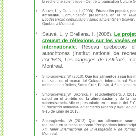
la recherche scientifique - Centre Urbanisation Culture S
•
Sauvé, L. y Orellana, I. (2008).
Educación popular, ped
ambiental.
Comunicación presentada en el
IV Tall
Ecodesarrollo comunitario y salud ambiental en Bolivia”,
Québec à Montréal.
•
Sauvé, L. y Orellana, I. (2006).
Le proje
creuset de réflexions sur les visées e
internationale
.
Réseau québécois d’é
autochtones (Institut national de reche
l’ACFAS, Les langages de l’Altérité
, ma
Montreal.
•
Smoragiewicz, W. (2013).
Que tus alimentos sean tus 
realizada en el marco del Coloquio internacional Ec
ambiental en Bolivia, Santa Cruz, Bolivia, 4-6 de septie
•
Smoragiewicz, W., Sikorska, H. et Schellenberg, J. (201
salud en el ámbito de la alimentación y de la nut
sobrevivencia.
A
fiche presantado en el marco del
7 C
“
Educación ambiental en el medio urbano y rural: en 
9-15 de junio de 2013.
•
Smoragiewicz, W. (2013).
Que tus alimentos sean t
realizada en la mesa redonda “Perspectivas interdiscipl
XIII Taller internacional de investigación y de form
Montreal.