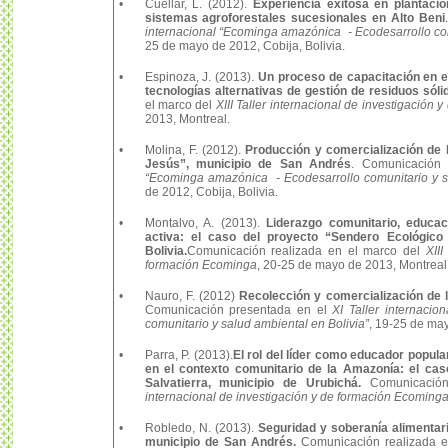
•
Cuellar, L. (2012).
Experiencia exitosa en plantacio
sistemas agroforestales sucesionales en Alto Beni
internacional “Ecominga amazónica - Ecodesarrollo com
25 de mayo de 2012, Cobija, Bolivia.
•
Espinoza, J. (2013).
Un proceso de capacitación en e
tecnologías alternativas de gestión de residuos sól
el marco del
XIII Taller internacional de investigación
2013, Montreal.
•
Molina, F. (2012).
Producción y comercialización de
Jesús”, municipio de San Andrés
. Comunicación
“Ecominga amazónica - Ecodesarrollo comunitario y sa
de 2012, Cobija, Bolivia.
•
Montalvo, A. (2013).
Liderazgo comunitario, educac
activa: el caso del proyecto “Sendero Ecológico
Bolivia.
Comunicación realizada en el marco del
XIII
formación Ecominga
, 20-25 de mayo de 2013, Montreal
•
Nauro, F. (2012)
Recolección y comercialización de 
Comunicación presentada en el
XI Taller internaci
comunitario y salud ambiental en Bolivia”
, 19-25 de may
•
Parra, P. (2013).
El rol del líder como educador popula
en el contexto comunitario de la Amazonía: el ca
Salvatierra, municipio de Urubichá.
Comunicación
internacional de investigación y de formación Ecoming
•
Robledo, N. (2013).
Seguridad y soberanía alimentar
municipio de San Andrés.
Comunicación realizada 