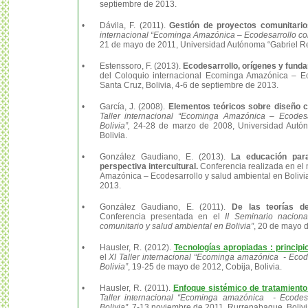
septiembre de 2013.
•
Dávila, F. (2011).
Gestión de proyectos comunitario
internacional “Ecominga Amazónica – Ecodesarrollo com
21 de mayo de 2011, Universidad Autónoma “Gabriel Re
•
Estenssoro, F. (2013).
Ecodesarrollo, orígenes y fund
del Coloquio internacional Ecominga Amazónica – Eco
Santa Cruz, Bolivia, 4-6 de septiembre de 2013.
•
García, J. (2008).
Elementos teóricos sobre diseño c
Taller internacional “Ecominga Amazónica – Ecodesa
Bolivia”,
24-28 de marzo de 2008, Universidad Autón
Bolivia.
•
González Gaudiano, E. (2013).
La educación para
perspectiva intercultural.
Conferencia realizada en el
Amazónica – Ecodesarrollo y salud ambiental en Bolivia
2013.
•
González Gaudiano, E. (2011).
De las teorías de
Conferencia presentada en el
II Seminario nacion
comunitario y salud ambiental en Bolivia”
, 20 de mayo d
•
Hausler, R. (2012).
Tecnologías apropiadas : principi
el
XI Taller internacional “Ecominga amazónica - Ecod
Bolivia”
, 19-25 de mayo de 2012, Cobija, Bolivia.
•
Hausler, R. (2011).
Enfoque sistémico de tratamiento
Taller internacional “Ecominga amazónica - Ecodesa
Bolivia”
, 7-13 noviembre de 2011, Rurrenabaque, Bolivi