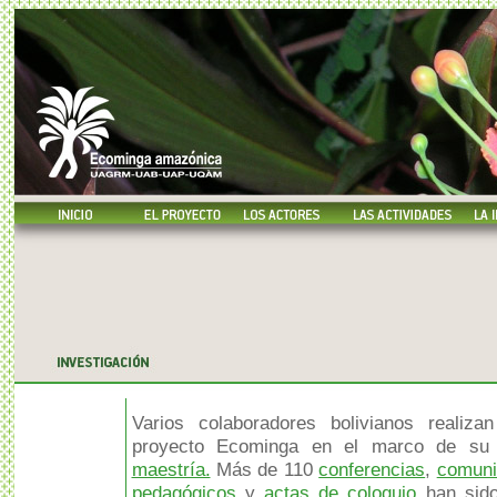
Varios colaboradores bolivianos realiz
proyecto Ecominga en el marco de s
maestría.
Más de 110
conferencias
,
comuni
pedagógicos
y
actas de coloquio
han sido