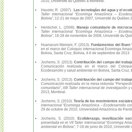
2010, Université du Québec à Montréal.
•
Hausler, R. (2007).
Las tecnologías del agua y el ecod
Taller internacional “Ecominga Amazónica – Ecodesa
Bolivia”,
12-21 de mayo de 2007, Université du Québec à
•
Hentschel, L. (2008).
Manejo comunitario de microcu
Taller internacional “Ecominga Amazónica – Ecodesa
Bolivia”,
16-28 de noviembre de 2008, Université du Qué
•
Huanacuni Mamani, F. (2013).
Fundamentos del Buen Vi
en el marco del Coloquio internacional Ecominga Amazó
Bolivia, Santa Cruz, Bolivia, 4-6 de septiembre de 2013.
•
Jochems, S. (2013).
Contribución del campo del trabaj
Comunicación realizada en el marco del Coloqui
Ecodesarrollo y salud ambiental en Bolivia, Santa Cruz, 
•
Jochems, S. (2013).
Contribución del campo del trabaj
Comunicación realizada en la mesa redonda “Perspectivas
comunitario”,
XIII Taller internacional de investigación
2013, Montreal.
•
Jochems, S. (2010).
Teoría de los movimientos sociale
internacional “Ecominga Amazónica – Ecodesarrollo comu
29 de octubre de 2010, Universidad Amazónica de Pando,
•
Jochems, S. (2010).
Ecoliderazgo, movilización soc
presentada en el
VII Taller internacional “Ecominga Ama
ambiental en Bolivia”,
7-18 de junio de 2010, Université