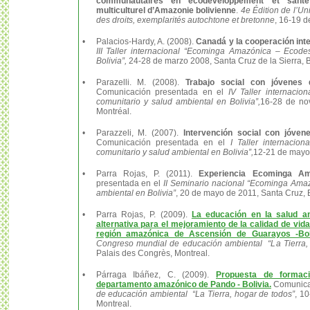
communautaires en écodéveloppement et santé
multiculturel d’Amazonie bolivienne
.
4e Édition de l’U
des droits, exemplarités autochtone et bretonne
, 16-19 d
•
Palacios-Hardy, A. (2008).
Canadá y la cooperación int
III Taller internacional “Ecominga Amazónica – Ecode
Bolivia”,
24-28 de marzo 2008, Santa Cruz de la Sierra, B
•
Parazelli. M. (2008).
Trabajo social con jóvenes 
Comunicación presentada en el
IV Taller internaci
comunitario y salud ambiental en Bolivia”,
16-28 de no
Montréal.
•
Parazzeli, M. (2007).
Intervención social con jóven
Comunicación presentada en el
I Taller internacio
comunitario y salud ambiental en Bolivia”,
12-21 de mayo 
•
Parra Rojas, P. (2011).
Experiencia Ecominga A
presentada en el
II Seminario nacional “Ecominga Amaz
ambiental en Bolivia”
, 20 de mayo de 2011, Santa Cruz, B
•
Parra Rojas, P. (2009).
La educación en la salud a
alternativa para el mejoramiento de la calidad de vid
región amazónica de Ascensión de Guarayos -Boli
Congreso mundial de educación ambiental “La Tierra,
Palais des Congrès, Montreal.
•
Párraga Ibáñez, C. (2009).
Propuesta de formaci
departamento amazónico de Pando - Bolivia.
Comunicac
de educación ambiental “La Tierra, hogar de todos”
, 1
Montreal.