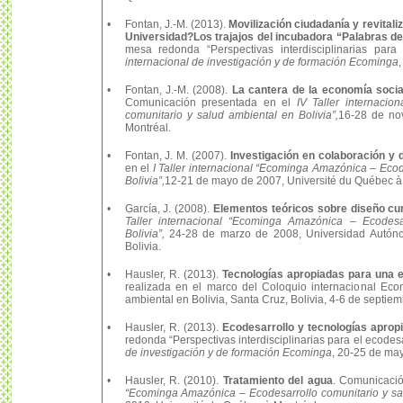
•
Fontan, J.-M. (2013).
Movilización ciudadanía y revitaliz
Universidad?Los trajajos del incubadora “Palabras de
mesa redonda “Perspectivas interdisciplinarias para
internacional de investigación y de formación Ecominga
•
Fontan, J.-M. (2008).
La cantera de la economía socia
Comunicación presentada en el
IV Taller internaci
comunitario y salud ambiental en Bolivia”,
16-28 de no
Montréal.
•
Fontan, J. M. (2007).
Investigación en colaboración y d
en el
I Taller internacional “Ecominga Amazónica – Ecod
Bolivia”,
12-21 de mayo de 2007, Université du Québec à
•
García, J. (2008).
Elementos teóricos sobre diseño cur
Taller internacional “Ecominga Amazónica – Ecodesa
Bolivia”,
24-28 de marzo de 2008, Universidad Autón
Bolivia.
•
Hausler, R. (2013).
Tecnologías apropiadas para una 
realizada en el marco del Coloquio internacional Ec
ambiental en Bolivia, Santa Cruz, Bolivia, 4-6 de septie
•
Hausler, R. (2013).
Ecodesarrollo y tecnologías aprop
redonda “Perspectivas interdisciplinarias para el ecodes
de investigación y de formación Ecominga
, 20-25 de may
•
Hausler, R. (2010).
Tratamiento del agua
. Comunicaci
“Ecominga Amazónica – Ecodesarrollo comunitario y sal