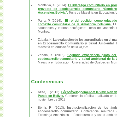
•
Montalvo, A. (2014).
El liderazgo comunitario en pr
proyecto de ecodesarrollo comunitario “Sender
Ascensión, Bolivia”.
Tesis de Maestría en Educación, 
•
Parra, P. (2014).
El rol del ecolíder como educado
contexto comunitario de la Amazonia boliviana.
El 
saludables y letrinas ecológicas”.
Tesis de Maestría
Montreal
•
Zabala, K.
La evaluación de los aprendizajes en el m
en Ecodesarrollo Comunitario y Salud Ambiental
. 
maestría en educación de la UQAM.
•
Zabala, K. (2015).
Segunda experiencia piloto de
ecodesarrollo comunitario y salud ambiental de la
Maestría en Educación, Universidad de Quebec en Mon
Conferencias
•
Azad, J. (2013).
L’écodéveloppement et le vivir bien d
Pando en Bolivie.
Conferencia pública realizada en l
noviembre de 2013.
•
Bérriz, R. (2013).
Institucionalización de los ám
ecodesarrollo comunitario.
Conferencia realizada 
Ecominga Amazónica – Ecodesarrollo y salud ambienta