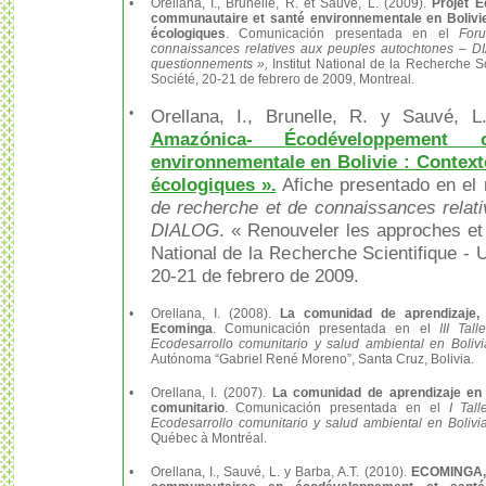
•
Orellana, I., Brunelle, R. et Sauvé, L. (2009).
Projet 
communautaire et santé environnementale en Bolivie
écologiques
. Comunicación presentada en el
For
connaissances relatives aux peuples autochtones – D
questionnements »,
Institut National de la Recherche S
Société, 20-21 de febrero de 2009, Montreal.
•
Orellana, I., Brunelle, R. y Sauvé, 
Amazónica- Écodéveloppement 
environnementale en Bolivie : Context
écologiques ».
Afiche presentado en el
de recherche et de connaissances relat
DIALOG
. « Renouveler les approches et 
National de la Recherche Scientifique - U
20-21 de febrero de 2009.
•
Orellana, I. (2008).
La comunidad de aprendizaje, 
Ecominga
. Comunicación presentada en el
III Tall
Ecodesarrollo comunitario y salud ambiental en Bolivi
Autónoma “Gabriel René Moreno”, Santa Cruz, Bolivia.
•
Orellana, I. (2007).
La comunidad de aprendizaje en 
comunitario
. Comunicación presentada en el
I
Tal
Ecodesarrollo comunitario y salud ambiental en Bolivia
Québec à Montréal.
•
Orellana, I., Sauvé, L. y Barba, A.T. (2010).
ECOMINGA, u