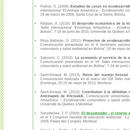
•
Polèse, G. (2008).
Estudios de casos en ecodesarroll
internacional “Ecominga Amazónica – Ecodesarrollo comu
28 de marzo de 2008, Santa Cruz de la Sierra, Bolivia.
•
Réglain, A. (2010).
El desarrollo ecoturístico de la is
Taller internacional “Ecominga Amazónica – Ecodesa
Bolivia”,
7-18 de junio de 2010, Université du Québec à 
•
Rioja Ballivián, G. (2011).
Proyectos de ecodesarroll
Comunicación presentada en el
II Seminario naciona
comunitario y salud ambiental en Bolivia”
, 20 de mayo de
•
Sabourin, C. (2010).
La economía al servicio de la e
Comunicación presentada en el
VII Taller internaci
comunitario y salud ambiental en Bolivia”,
7-18 de junio 
•
Saint-Arnaud, M. (2013).
Retos del manejo forestal i
Comunicación realizada en el marco del
XIII Taller i
Ecominga
, 20-25 de mayo de 2013, Montreal.
•
Saint-Arnaud, M. (2010).
Contribution à la définition
Anicinapek de Kitcisakik
. Comunicación presentad
Amazónica – Ecodesarrollo comunitario y salud ambien
Université du Québec à Montréal.
•
Sanzetenea, J. P. (2009).
El desaprender : el retorno 
en el
5 Congreso mundial de educación ambiental “La T
2009, Palais des Congrès, Montreal.