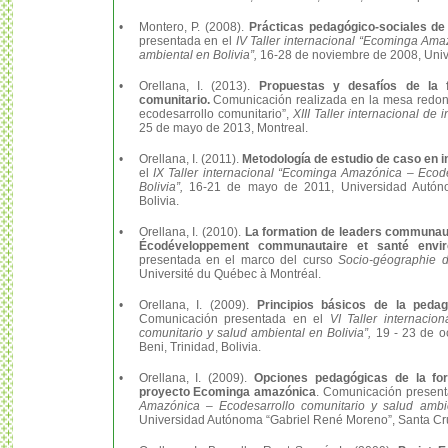
•
Montero, P. (2008).
Prácticas pedagógico-sociales de
presentada en el
IV Taller internacional “Ecominga Ama
ambiental en Bolivia”,
16-28 de noviembre de 2008, Univ
•
Orellana, I. (2013).
Propuestas y desafíos de la 
comunitario.
Comunicación realizada en la mesa redonda
ecodesarrollo comunitario”,
XIII Taller internacional de
25 de mayo de 2013, Montreal.
•
Orellana, I. (2011).
Metodología de estudio de caso en i
el
IX Taller internacional “Ecominga Amazónica – Ecode
Bolivia”,
16-21 de mayo de 2011, Universidad Autóno
Bolivia.
•
Orellana, I. (2010).
La formation de leaders communaut
Écodéveloppement communautaire et santé envir
presentada en el marco del curso
Socio-géographie 
Université du Québec à Montréal.
•
Orellana, I. (2009).
Principios básicos de la pedago
Comunicación presentada en el
VI Taller internaci
comunitario y salud ambiental en Bolivia”,
19 - 23 de o
Beni, Trinidad, Bolivia.
•
Orellana, I. (2009).
Opciones pedagógicas de la fo
proyecto Ecominga amazónica
. Comunicación present
Amazónica – Ecodesarrollo comunitario y salud ambie
Universidad Autónoma “Gabriel René Moreno”, Santa Cruz 