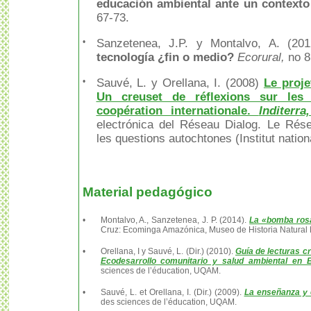
educación ambiental ante un context
67-73.
•
Sanzetenea, J.P. y Montalvo, A. (20
tecnología ¿fin o medio?
Ecorural,
no 8
•
Sauvé, L. y Orellana, I. (2008)
Le proj
Un creuset de réflexions sur les 
coopération internationale.
Inditerr
electrónica del Réseau Dialog. Le Ré
les questions autochtones (Institut nation
Material pedagógico
•
Montalvo, A., Sanzetenea, J. P. (2014).
La «bomba ros
Cruz: Ecominga Amazónica, Museo de Historia Natural
•
Orellana, I y Sauvé, L. (Dir.) (2010).
Guía de lecturas c
Ecodesarrollo comunitario y salud ambiental en B
sciences de l’éducation, UQAM.
•
Sauvé, L. et Orellana, I. (Dir.) (2009).
La enseñanza y 
des sciences de l’éducation, UQAM.