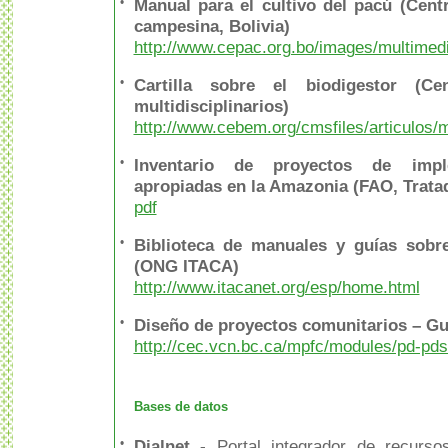
•
Manual para el cultivo del pacú (Cen
campesina, Bolivia)
http://www.cepac.org.bo/images/multimed
•
Cartilla sobre el biodigestor (Ce
multidisciplinarios)
http://www.cebem.org/cmsfiles/articulos/
•
Inventario de proyectos de impl
apropiadas en la Amazonia (FAO, Trata
pdf
•
Biblioteca de manuales y guías sobre
(ONG ITACA)
http://www.itacanet.org/esp/home.html
•
Diseño de proyectos comunitarios – Guí
http://cec.vcn.bc.ca/mpfc/modules/pd-pd
Bases de datos
•
Dialnet -
Portal integrador de recursos 